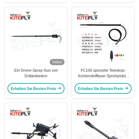
Video
Ein Drone-Spray-Gun von
FC100 spezielle Teleskop-
Drittanbietern
Kohlenstofffaser-Sprühpistole
Kitefiy
Erhalten Sie Besten Preis
Erhalten Sie Besten Preis