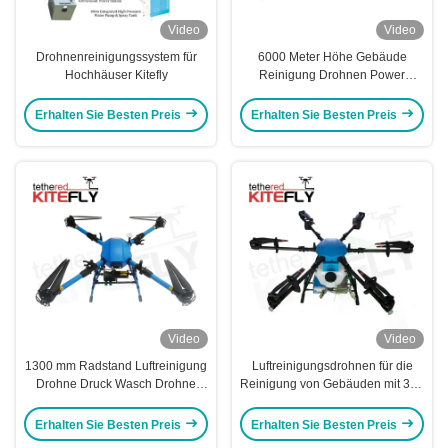
Video
Video
Drohnenreinigungssystem für
6000 Meter Höhe Gebäude
Hochhäuser Kitefly
Reinigung Drohnen Power
Waschen Drohne SF-90X-150
Kitefly
Erhalten Sie Besten Preis
Erhalten Sie Besten Preis
Video
Video
1300 mm Radstand Luftreinigung
Luftreinigungsdrohnen für die
Drohne Druck Wasch Drohne
Reinigung von Gebäuden mit 30L
Langflugzeit SF-90X-110 Kitefly
Sprühbehälter SF-90X-130
Erhalten Sie Besten Preis
Erhalten Sie Besten Preis