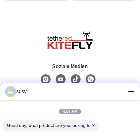
Soziale Medien
susy
Schnelle Kontaktaufnahme
4:08 AM
Telefon
0086-19952400441
Good day, what product are you looking for?