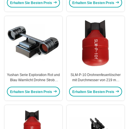
(M300&M350) Kitefiy
Erhalten Sie Besten Preis
Erhalten Sie Besten Preis
Yushan Serie Exploration Rot und
SLM-P-10 Drohnenfeuerlöscher
Blau Warnlicht Drohne Strobe
mit Durchmesser von 219 mm
Licht 30w Kitefiy
Länge von 380 mm Kitefiy
Erhalten Sie Besten Preis
Erhalten Sie Besten Preis