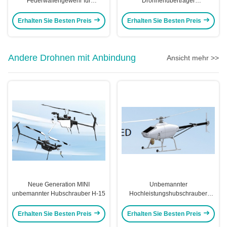
Feuerwaffengewehr für
Drohnenübertrager
gefesselte Drohnen 1950mm
Drohnenmodul Einfache
Länge hochwirksame Kitefiy
Installation (M300&M350) Kitefiy
Erhalten Sie Besten Preis
Erhalten Sie Besten Preis
Andere Drohnen mit Anbindung
Ansicht mehr >>
Neue Generation MINI
Unbemannter
unbemannter Hubschrauber H-15
Hochleistungshubschrauber
S260
Erhalten Sie Besten Preis
Erhalten Sie Besten Preis