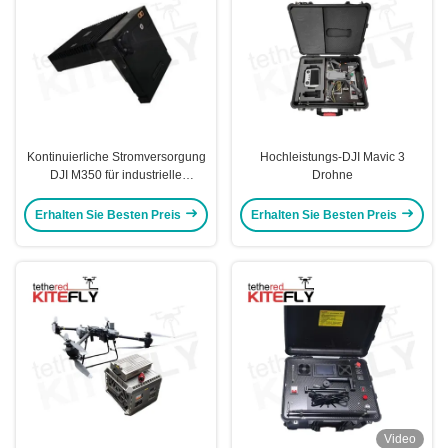
Kontinuierliche Stromversorgung
Hochleistungs-DJI Mavic 3
DJI M350 für industrielle
Drohne
Inspektions- und
Überwachungsanwendungen
Erhalten Sie Besten Preis
Erhalten Sie Besten Preis
Video