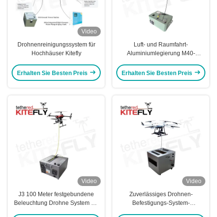
Video
Drohnenreinigungssystem für
Luft- und Raumfahrt-
Hochhäuser Kitefly
Aluminiumlegierung M40-
Befestigtes Beleuchtungssystem
IP54 Kitefly
Erhalten Sie Besten Preis
Erhalten Sie Besten Preis
Video
Video
J3 100 Meter festgebundene
Zuverlässiges Drohnen-
Beleuchtung Drohne System mit
Befestigungs-System-
3 kg maximaler Belastung Kitefly
Befestigungs-Relais-System für