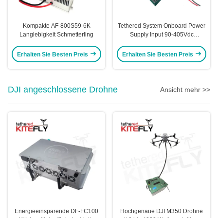
Kompakte AF-800S59-6K
Tethered System Onboard Power
Langlebigkeit Schmetterling
Supply Input 90-405Vdc
A9(400S48,3.2kg)
Erhalten Sie Besten Preis
Erhalten Sie Besten Preis
DJI angeschlossene Drohne
Ansicht mehr >>
Energieeinsparende DF-FC100
Hochgenaue DJI M350 Drohne