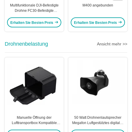
Multifunktionale DJI-Befestigte
M400 angebunden
Drohne FC30-Befestigte
Drohnen-System Kitefiy
Erhalten Sie Besten Preis
Erhalten Sie Besten Preis
Drohnenbelastung
Ansicht mehr >>
Manuelle Öffnung der
50 Watt Drohnenlautsprecher
Lufttransportbox Kompatible
Megafon Luftgestütztes digitales
Modelle DJI M300/M350
Sprachübertragungssystem