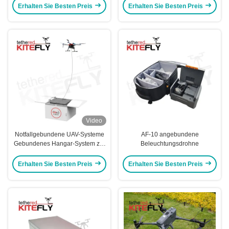
Notfallszenarien AF-80X-
Erhalten Sie Besten Preis
Erhalten Sie Besten Preis
150M30T Kitefly
Video
Notfallgebundene UAV-Systeme
AF-10 angebundene
Gebundenes Hangar-System zur
Beleuchtungsdrohne
Überwachung der Beleuchtung
SF-60X-50M Kitefly
Erhalten Sie Besten Preis
Erhalten Sie Besten Preis