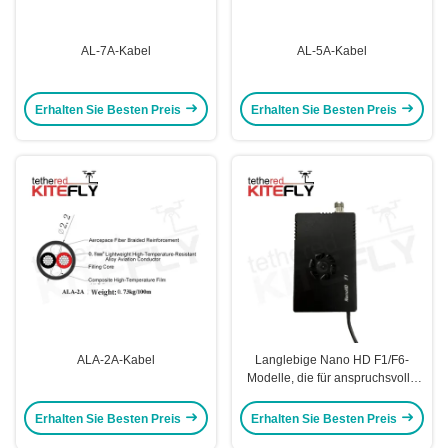
AL-7A-Kabel
AL-5A-Kabel
Erhalten Sie Besten Preis
Erhalten Sie Besten Preis
ALA-2A-Kabel
Langlebige Nano HD F1/F6-
Modelle, die für anspruchsvolle
kommerzielle Kitefly eine
gleichbleibende Leistung bieten
Erhalten Sie Besten Preis
Erhalten Sie Besten Preis