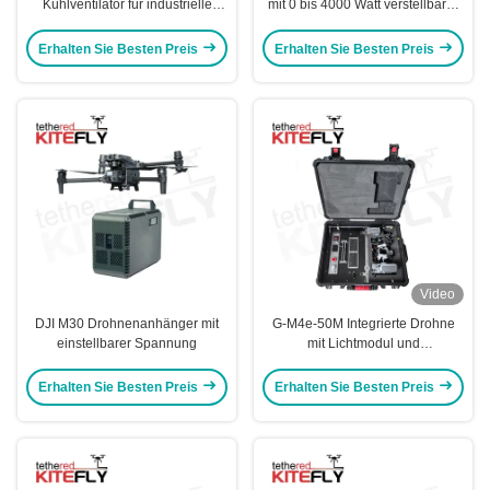
Kühlventilator für industrielle
mit 0 bis 4000 Watt verstellbarer
Lüftungssysteme
Energie
Erhalten Sie Besten Preis
Erhalten Sie Besten Preis
Video
DJI M30 Drohnenanhänger mit
G-M4e-50M Integrierte Drohne
einstellbarer Spannung
mit Lichtmodul und
Steuerplattform Kitefly
Erhalten Sie Besten Preis
Erhalten Sie Besten Preis