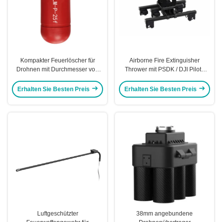
Kompakter Feuerlöscher für
Airborne Fire Extinguisher
Drohnen mit Durchmesser von
Thrower mit PSDK / DJI Pilot2
260 mm Länge von 620 mm
Control Method Kitefiy
Kitefiy
Erhalten Sie Besten Preis
Erhalten Sie Besten Preis
Luftgeschützter
38mm angebundene