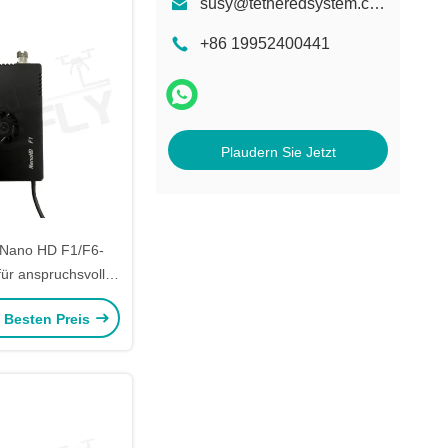
susy@tetheredsystem.com
+86 19952400441
Plaudern Sie Jetzt
 Nano HD F1/F6-
für anspruchsvolle
le Kitefly eine
e Besten Preis
de Leistung bieten