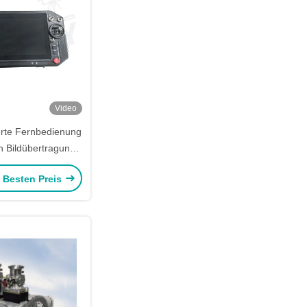
Video
erte Fernbedienung
n Bildübertragung
Kitefiy
e Besten Preis