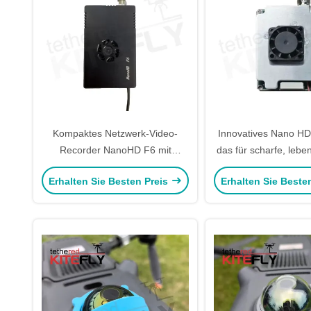
Kompaktes Netzwerk-Video-
Innovatives Nano HD
Recorder NanoHD F6 mit
das für scharfe, lebe
nahtloser Integration,
für Bürofliegen entwi
Erhalten Sie Besten Preis
Erhalten Sie Beste
skalierbarem Speicher und
Leistung für
Unternehmensüberwachungslösungen
Kitefly