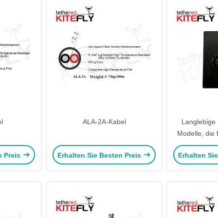
l
ALA-2A-Kabel
Langlebige
Modelle, die 
kommerziel
n Preis
Erhalten Sie Besten Preis
Erhalten Si
gleichbleiben