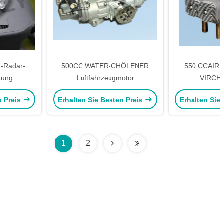
-Radar-
500CC WATER-CHÖLENER
550 CCAI
kung
Luftfahrzeugmotor
VIRCH
n Preis
Erhalten Sie Besten Preis
Erhalten Si
1
2