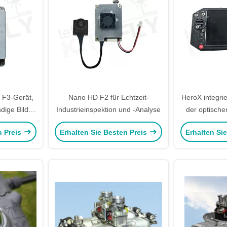
 F3-Gerät,
Nano HD F2 für Echtzeit-
HeroX integri
ndige Bilder
Industrieinspektion und -Analyse
der optische
ckelt wurde
n Preis
Erhalten Sie Besten Preis
Erhalten Si