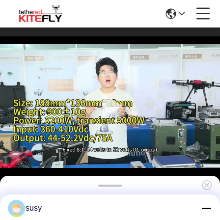
Antrieb an Bord A3.5 ((400S48,900g) Kitefiy
susy