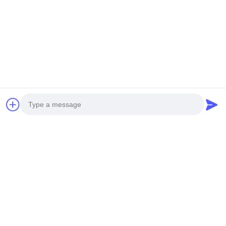
unbemannter Hubschrauber
Hochleistungshubschrauber
H-15
S260
Erhalten Sie Besten Preis
Erhalten Sie Besten Preis
Soziale Medien
Photo
Schnelle Kontaktaufnahme
Video Call
Audio Call
Telefon