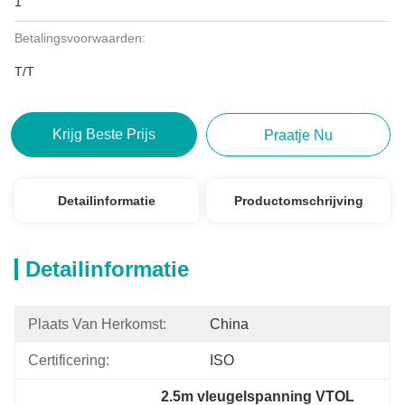
1
Betalingsvoorwaarden:
T/T
Krijg Beste Prijs
Praatje Nu
Detailinformatie
Productomschrijving
Detailinformatie
Plaats Van Herkomst:
China
Certificering:
ISO
2.5m vleugelspanning VTOL 