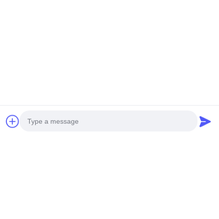
NIEUWE GENERATIE MINI
ZWARE ONBEMANDE
ONBEMANDE HELIKOPTER
HELIKOPTERT S260
H-15
Krijg Beste Prijs
Krijg Beste Prijs
Sociale media
Photo
Video Call
Snel contact
Audio Call