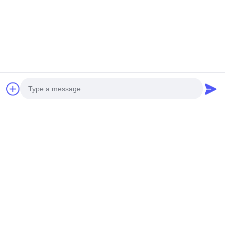
최고의 가격을 얻으십시오
최고의 가격을 얻으십시오
소셜 미디어
Photo
Video Call
빠른 연락
Audio Call
Tel
0086-19952400441