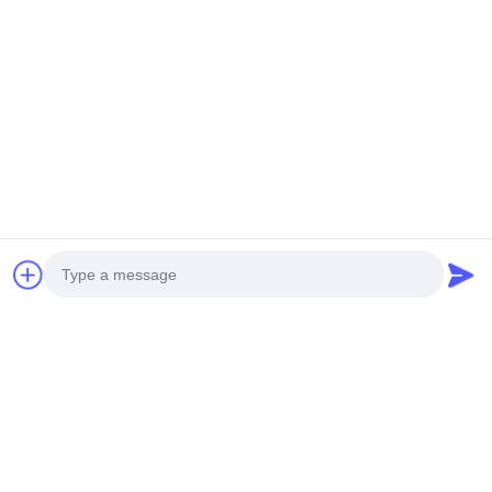
TRIPULADO DE NUEVA
servicio pesado S260
GENERACIÓN H-15
Consiga El Mejor Precio
Consiga El Mejor Precio
Las redes sociales
Photo
Contacto rápido
Video Call
Teléfono