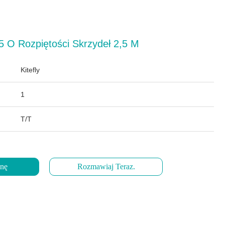
O Rozpiętości Skrzydeł 2,5 M
Kitefly
1
T/T
enę
Rozmawiaj Teraz.