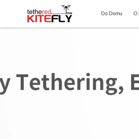
Do Domu
O 