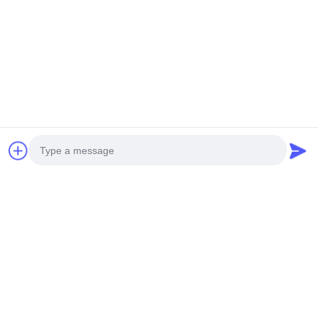
Yeni Nesil MINI İnsansız
S260 ağır görevli insansız
Helikopter H-15
helikopter
En İyi Fiyatı Alın
En İyi Fiyatı Alın
Sosyal Medya
Photo
Video Call
Hızlı iletişim
Audio Call