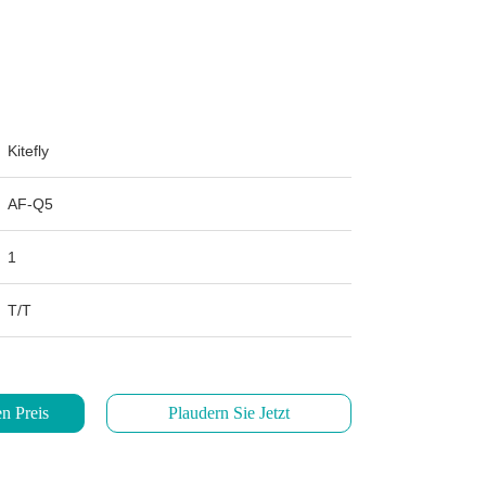
Kitefly
AF-Q5
1
T/T
n Preis
Plaudern Sie Jetzt