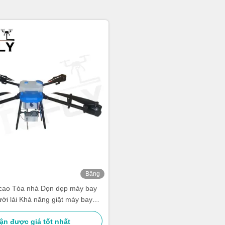
Băng
hình
cao Tòa nhà Dọn dẹp máy bay
ời lái Khả năng giặt máy bay
gười lái SF-90X-150 Kitefly
ận được giá tốt nhất