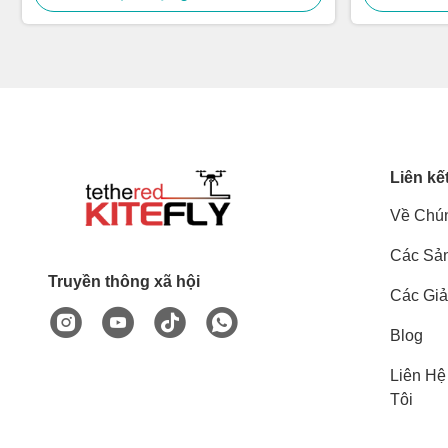
Liên kế
Về Chún
Các Sả
Truyền thông xã hội
Các Giả
Blog
Liên Hệ
Tôi