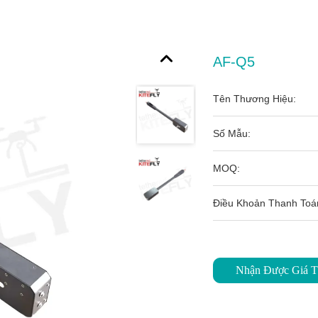
AF-Q5
Tên Thương Hiệu:
Số Mẫu:
MOQ:
Điều Khoản Thanh Toá
Nhận Được Giá T