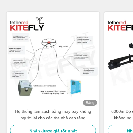
Băng
hình
Hệ thống làm sạch bằng máy bay không
6000m Độ 
người lái cho các tòa nhà cao tầng
không ngư
không n
Nhận được giá tốt nhất
Nh