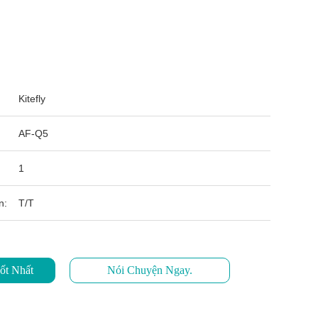
Kitefly
AF-Q5
1
n:
T/T
ốt Nhất
Nói Chuyện Ngay.