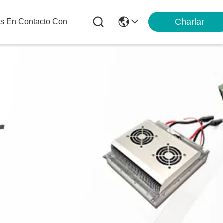
Charlar
os En Contacto Con