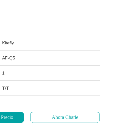
Kitefly
AF-Q5
1
T/T
 Precio
Ahora Charle