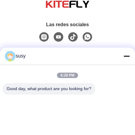
Las redes sociales
Contacto rápido
susy
Teléfono
6:28 PM
0086-19952400441
Good day, what product are you looking for?
Email
susy@tetheredsystem.com
Dirección
Habitación 1813, Bloque C, No. 88 de la carretera Pulin,