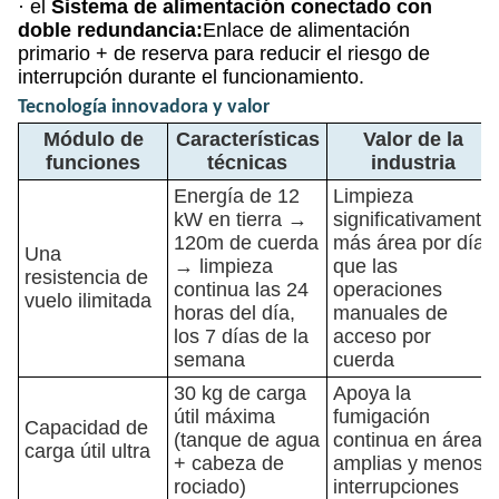
· el
Sistema de alimentación conectado con
doble redundancia:
Enlace de alimentación
primario + de reserva para reducir el riesgo de
interrupción durante el funcionamiento.
Tecnología innovadora y valor
Módulo de
Características
Valor de la
funciones
técnicas
industria
Energía de 12
Limpieza
kW en tierra →
significativamente
120m de cuerda
más área por día
Una
→ limpieza
que las
resistencia de
continua las 24
operaciones
vuelo ilimitada
horas del día,
manuales de
los 7 días de la
acceso por
semana
cuerda
30 kg de carga
Apoya la
útil máxima
fumigación
Capacidad de
(tanque de agua
continua en áreas
carga útil ultra
+ cabeza de
amplias y menos
rociado)
interrupciones