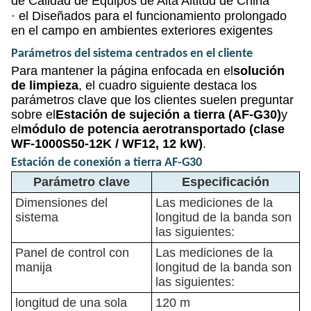
de Calidad de Equipos de Alta Altitud de China
· el
Diseñados para el funcionamiento prolongado
en el campo en ambientes exteriores exigentes
Parámetros del sistema centrados en el cliente
Para mantener la página enfocada en el
solución
de limpieza
, el cuadro siguiente destaca los
parámetros clave que los clientes suelen preguntar
sobre el
Estación de sujeción a tierra (AF-G30)
y
el
módulo de potencia aerotransportado (clase
WF-1000S50-12K / WF12, 12 kW)
.
Estación de conexión a tierra AF-G30
Parámetro clave
Especificación
Dimensiones del
Las mediciones de la
sistema
longitud de la banda son
las siguientes:
Panel de control con
Las mediciones de la
manija
longitud de la banda son
las siguientes:
longitud de una sola
120 m