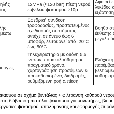
Αφαιρεί 
ηλής
12MPa (≈120 bar) πίεση νερού,
λεκέδες κ
ίας
εμβέλεια ψεκασμού ≥10μ
εξάρτηση
Εφεδρική σύνδεση
τροφοδοσίας, προστατευμένος
λής
Βοηθά στ
σχεδιασμός συστήματος,
 μέσω
έκθεσης
αντέχει σε άνεμο έως 6
μεγάλο 
μποφόρ, λειτουργεί από -20°C
έως 50°C
Τηλεχειριστήριο με οθόνη 5,5
ιντσών, παρακολούθηση σε
Ελάχιστη
πραγματικό χρόνο,
παρέμβασ
ουργίες
χαρτογράφηση προσόψεων &
βελτιωμέ
προκαθορισμένες διαδρομές,
καθαρισ
ρυθμιζόμενη ροή & πίεση
κασμού σε σχήμα βεντάλιας + φίλτρανση καθαρού νερού
 στη διάβρωση πιστόλια ψεκασμού για μονωτήρες, βιομη
 εργασίες ψεκασμού, απολύμανσης και εφαρμογής πυρά