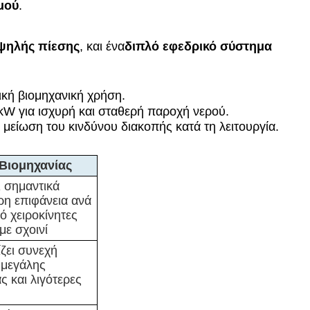
μού
.
ψηλής πίεσης
, και ένα
διπλό εφεδρικό σύστημα
ική βιομηχανική χρήση.
W για ισχυρή και σταθερή παροχή νερού.
μείωση του κινδύνου διακοπής κατά τη λειτουργία.
 Βιομηχανίας
ι σημαντικά
ρη επιφάνεια ανά
ό χειροκίνητες
με σχοινί
ζει συνεχή
 μεγάλης
ς και λιγότερες