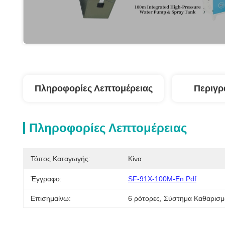
Πληροφορίες Λεπτομέρειας
Περιγρ
Πληροφορίες Λεπτομέρειας
Τόπος Καταγωγής:
Κίνα
Έγγραφο:
SF-91X-100M-En.pdf
Επισημαίνω:
6 ρότορες
, 
Σύστημα Καθαρισμ