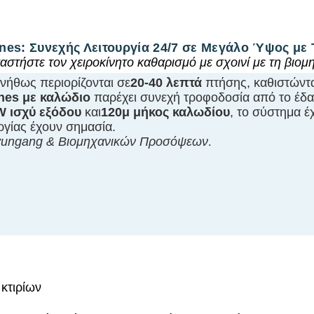
nes: Συνεχής Λειτουργία 24/7 σε Μεγάλο Ύψος μ
αστήστε τον χειροκίνητο καθαρισμό με σχοινί με τη βιομη
νήθως περιορίζονται σε
20-40 λεπτά
πτήσης, καθιστώντ
nes με καλώδιο
παρέχει συνεχή τροφοδοσία από το έδα
W ισχύ εξόδου
και
120μ μήκος καλωδίου
, το σύστημα έ
ργίας έχουν σημασία.
nyungang & Βιομηχανικών Προσόψεων
.
κτιρίων