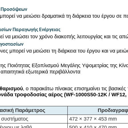
ύ Προσόψεων
ορεί να μειώσει δραματικά τη διάρκεια του έργου σε πο
ασίων Παραγωγής Ενέργειας
να μειώσει τον χρόνο διακοπής λειτουργίας και τις απώ
ργοστασίων
νες μπορεί να μειώσει τη διάρκεια του έργου και να μει
ης Ποιότητας Εξοπλισμού Μεγάλης Υψομετρίας της Κίν
 απαιτητικά εξωτερικά περιβάλλοντα
αθαρισμού
, ο παρακάτω πίνακας επισημαίνει τις βασικέ
ονάδα τροφοδοσίας αέρος (WF-1000S50-12K / WF12,
ασική Παράμετρος
Προδιαγρα
ς συστήματος
472 × 377 × 453 mm
έγχου με λαβή
500 × 410 × 470 mm