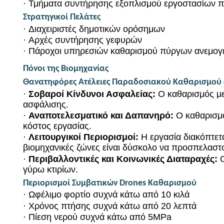
·
Τμήματα συντήρησης εξοπλισμού εργοστασίων π
Στρατηγικοί Πελάτες
·
Διαχειριστές δημοτικών ορόσημων
·
Αρχές συντήρησης γεφυρών
·
Πάροχοι υπηρεσιών καθαρισμού πύργων ανεμογ
Πόνοι της Βιομηχανίας
Θανατηφόρες Ατέλειες Παραδοσιακού Καθαρισμού
·
Σοβαροί Κίνδυνοι Ασφαλείας:
Ο καθαρισμός με
ασφάλισης.
·
Αναποτελεσματικό και Δαπανηρό:
Ο καθαρισμ
κόστος εργασίας.
·
Λειτουργικοί Περιορισμοί:
Η εργασία διακόπτετα
βιομηχανικές ζώνες είναι δύσκολο να προσπελαστο
·
Περιβαλλοντικές και Κοινωνικές Διαταραχές:
γύρω κτιρίων.
Περιορισμοί Συμβατικών Drones Καθαρισμού
·
Ωφέλιμο φορτίο συχνά κάτω από 10 κιλά
·
Χρόνος πτήσης συχνά κάτω από 20 λεπτά
·
Πίεση νερού συχνά κάτω από 5MPa