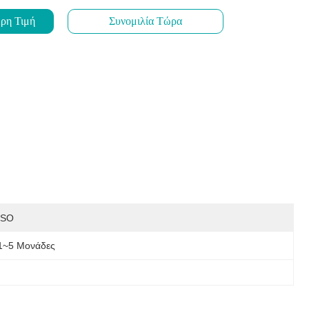
ρη Τιμή
Συνομιλία Τώρα
ISO
1~5 Μονάδες