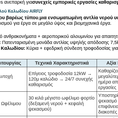
es ανεπαρκή για
συνεχείς εμπορικές εργασίες καθαρισ
λού Καλωδίου AIRFLY
ου βαρέως τύπου
,
μια ενσωματωμένη αντλία νερού υ
ισμού για έργα σε μεγάλο ύψος και βιομηχανικά έργα.
ό ανθρακονήματα + αεροπορικού αλουμινίου για απαιτητ
:
Πατενταρισμένη μονάδα αντλίας υψηλής απόδοσης 7,5k
 Καλωδίου:
Κύρια + εφεδρική σύνδεση τροφοδοσίας για 
ιτουργίας
Τεχνικά Χαρακτηριστικά
Αξία
Καθαρίζε
Επίγειος τροφοδοσία 12kW →
Αντοχή
μεγαλύτε
120μ καλώδιο → 24/7 συνεχής
ημέρα απ
καθαρισμός
εργασίες 
Υποστηρί
30 κιλά μέγιστο ωφέλιμο φορτίο
ψεκασμό
 Ωφέλιμου
(δεξαμενή νερού + κεφαλή
επιφάνεια
ψεκασμού)
διακοπές