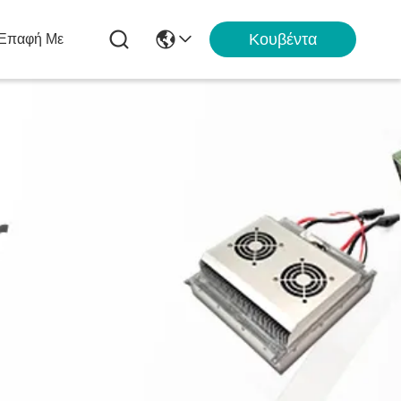
Κουβέντα
 Επαφή Με