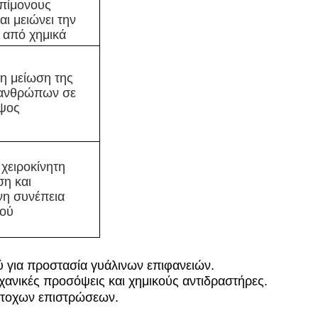
επίμονους
αι μειώνει την
 από χημικά
η μείωση της
 ανθρώπων σε
ύψος
 χειροκίνητη
η και
νη συνέπεια
μού
 για προστασία γυάλινων επιφανειών.
χανικές προσόψεις και χημικούς αντιδραστήρες.
ντοχων επιστρώσεων.