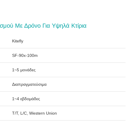
σμού Με Δρόνο Για Υψηλά Κτίρια
Kitefly
SF-90x-100m
1~5 μονάδες
Διαπραγματεύσιμα
1~4 εβδομάδες
T/T, L/C, Western Union