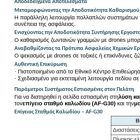
Αποδεδειγμένα Αποτελέσματα
Μεταμορφώνοντας την Αποδοτικότητα Καθαρισμο
Η παράλληλη λειτουργία πολλαπλών συστημάτων μπ
συνέπεια της ασφάλειας.
Ενισχύοντας την Αποδοτικότητα Συντήρησης Εργοστ
Ο καθαρισμός ζωντανών γραμμών με drones μπορεί 
Αναβαθμίζοντας τα Πρότυπα Ασφαλείας Χημικών Ε
Ο ψεκασμός με drones σε τοξικές ή επικίνδυνες ζώ
Αυθεντική Επικύρωση
·
Πιστοποιημένο από το Εθνικό Κέντρο Επιθεώρησ
·
Σχεδιασμένο για εκτεταμένη λειτουργία πεδίου σε
Παράμετροι Συστήματος Εστιασμένες στον Πελάτη
Για να διατηρηθεί η σελίδα εστιασμένη στη
λύση κ
τον
επίγειο σταθμό καλωδίου (AF-G30)
και την
μ
Επίγειος Σταθμός Καλωδίου – AF-G30
Β
Διαστάσει
Πίνακας ελ