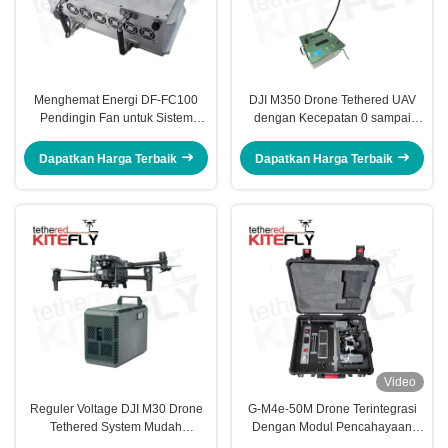
Menghemat Energi DF-FC100
DJI M350 Drone Tethered UAV
Pendingin Fan untuk Sistem
dengan Kecepatan 0 sampai
Ventilasi Industri Kitefly
4000W
Dapatkan Harga Terbaik
Dapatkan Harga Terbaik
Video
Reguler Voltage DJI M30 Drone
G-M4e-50M Drone Terintegrasi
Tethered System Mudah
Dengan Modul Pencahayaan
Mengangkut Kelelawar
Dan Platform Kontrol Kitefly