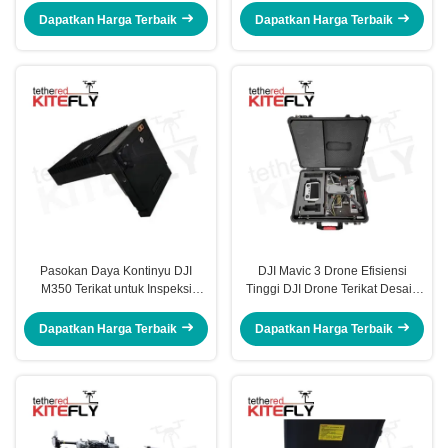
Dapatkan Harga Terbaik
Dapatkan Harga Terbaik
Pasokan Daya Kontinyu DJI
DJI Mavic 3 Drone Efisiensi
M350 Terikat untuk Inspeksi
Tinggi DJI Drone Terikat Desain
Industri dan Aplikasi
Terintegrasi Kitefiy
Pengawasan Kitefly
Dapatkan Harga Terbaik
Dapatkan Harga Terbaik