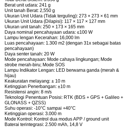
Berat unit udara: 241 g
Unit tanah Berat: 2,550 g
Ukuran Unit Udara (Tidak terguling): 273 × 273 × 61 mm
Ukuran Unit Udara (Dilapisi): 117 × 117 × 127 mm
Ukuran unit tanah: 250 × 173 × 165 mm
Daya nominal pencahayaan udara: ≤100 W
Lampu lengan Kecerahan: 16,000 lm
Luas pencahayaan: 1.300 m2 (dengan 31x sebagai batas
pencahayaan)
Daya senter tanah: 20 W
Mode pencahayaan: Mode cahaya lingkungan; Mode
strobe merah-biru; Mode SOS
Lampu Indikator Lengan: LED berwarna ganda (merah &
hijau)
Keakuratan melayang: ± 10 m
Ketinggian Penerbangan: ±10 m
Resistensi angin: 8 m/s
Teknologi Penentuan Posisi: RTK (BDS + GPS + Galileo +
GLONASS + QZSS)
Suhu operasi: -10°C sampai +40°C
Ketinggian operasi: 3.000 m
Mode Kontrol: Kontrol dua modus APP / ground unit
Baterai terintegrasi: 2.500 mAh, 14,8 V