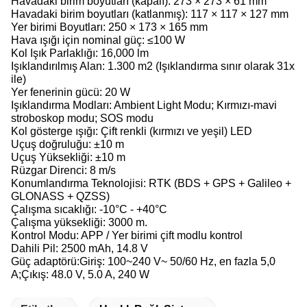
Havadaki birim boyutları (kapalı): 273 × 273 × 61 mm
Havadaki birim boyutları (katlanmış): 117 × 117 × 127 mm
Yer birimi Boyutları: 250 × 173 × 165 mm
Hava ışığı için nominal güç: ≤100 W
Kol Işık Parlaklığı: 16,000 lm
Işıklandırılmış Alan: 1.300 m2 (Işıklandırma sınır olarak 31x
ile)
Yer fenerinin gücü: 20 W
Işıklandırma Modları: Ambient Light Modu; Kırmızı-mavi
stroboskop modu; SOS modu
Kol gösterge ışığı: Çift renkli (kırmızı ve yeşil) LED
Uçuş doğruluğu: ±10 m
Uçuş Yüksekliği: ±10 m
Rüzgar Direnci: 8 m/s
Konumlandırma Teknolojisi: RTK (BDS + GPS + Galileo +
GLONASS + QZSS)
Çalışma sıcaklığı: -10°C - +40°C
Çalışma yüksekliği: 3000 m.
Kontrol Modu: APP / Yer birimi çift modlu kontrol
Dahili Pil: 2500 mAh, 14.8 V
Güç adaptörü:
Giriş: 100~240 V~ 50/60 Hz, en fazla 5,0
A;
Çıkış: 48.0 V, 5.0 A, 240 W