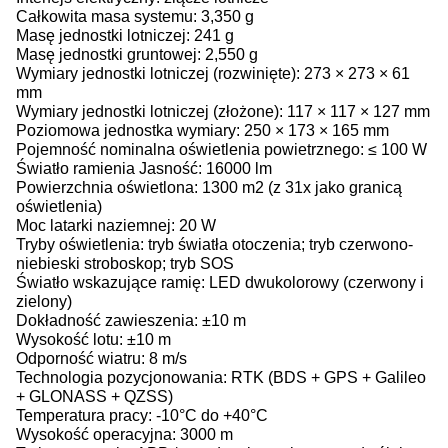
Całkowita masa systemu: 3,350 g
Masę jednostki lotniczej: 241 g
Masę jednostki gruntowej: 2,550 g
Wymiary jednostki lotniczej (rozwinięte): 273 × 273 × 61
mm
Wymiary jednostki lotniczej (złożone): 117 × 117 × 127 mm
Poziomowa jednostka wymiary: 250 × 173 × 165 mm
Pojemność nominalna oświetlenia powietrznego: ≤ 100 W
Światło ramienia Jasność: 16000 lm
Powierzchnia oświetlona: 1300 m2 (z 31x jako granicą
oświetlenia)
Moc latarki naziemnej: 20 W
Tryby oświetlenia: tryb światła otoczenia; tryb czerwono-
niebieski stroboskop; tryb SOS
Światło wskazujące ramię: LED dwukolorowy (czerwony i
zielony)
Dokładność zawieszenia: ±10 m
Wysokość lotu: ±10 m
Odporność wiatru: 8 m/s
Technologia pozycjonowania: RTK (BDS + GPS + Galileo
+ GLONASS + QZSS)
Temperatura pracy: -10°C do +40°C
Wysokość operacyjna: 3000 m