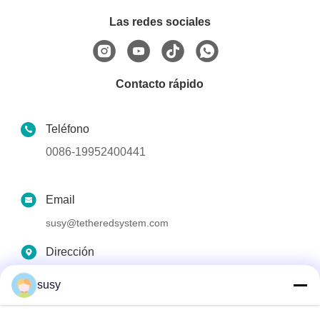
Las redes sociales
Contacto rápido
Teléfono
0086-19952400441
Email
susy@tetheredsystem.com
Dirección
Habitación 1813, Bloque C, No. 88 de la carretera Pulin,
susy
Distrito de Pukou, Ciudad de Nanjing, Provincia de
Jiangsu, China