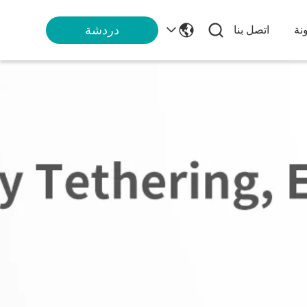
دردشة
نة
اتصل بنا