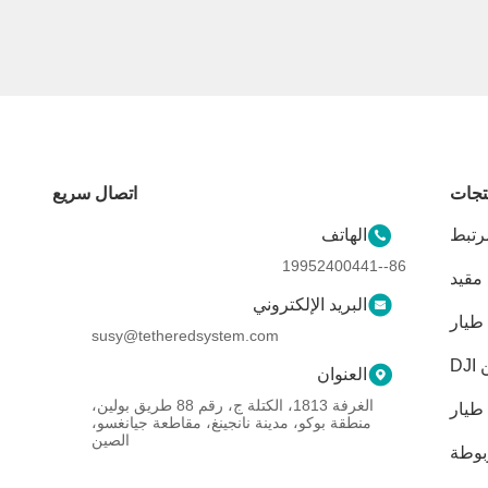
تجات
اتصال سريع
مرتبط
الهاتف
86--19952400441
مقيد
البريد الإلكتروني
طيار
susy@tetheredsystem.com
D
العنوان
الغرفة 1813، الكتلة ج، رقم 88 طريق بولين،
طيار
منطقة بوكو، مدينة نانجينغ، مقاطعة جيانغسو،
الصين
بوطة