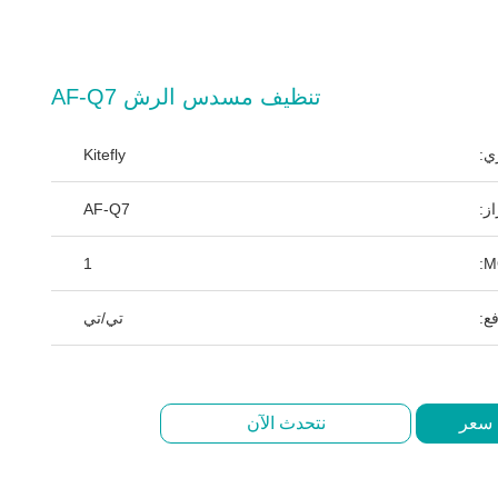
تنظيف مسدس الرش AF-Q7
ي:
Kitefly
ز:
AF-Q7
1
ع:
تي/تي
 سعر
نتحدث الآن