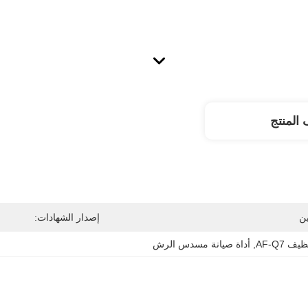
المنتج
ن
إصدار الشهادات:
ف AF-Q7
, 
أداة صيانة مسدس الرش