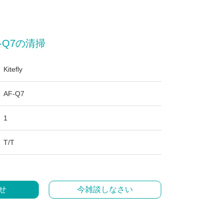
-Q7の清掃
Kitefly
AF-Q7
1
T/T
せ
今雑談しなさい