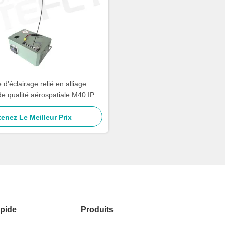
d'éclairage relié en alliage
de qualité aérospatiale M40 IP54
Kitefly
enez Le Meilleur Prix
pide
Produits