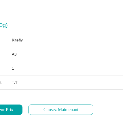
0g)
Kitefly
A3
1
t:
T/T
ur Prix
Causez Maintenant