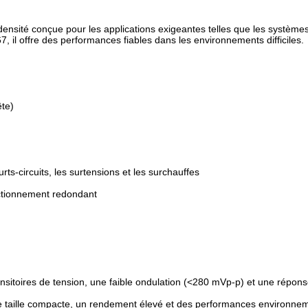
nsité conçue pour les applications exigeantes telles que les systèmes
l offre des performances fiables dans les environnements difficiles.
ête)
urts-circuits, les surtensions et les surchauffes
onctionnement redondant
ransitoires de tension, une faible ondulation (<280 mVp-p) et une rép
une taille compacte, un rendement élevé et des performances environne