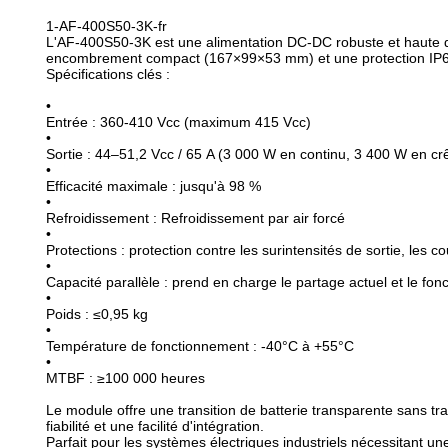
1-AF-400S50-3K-fr
L'AF-400S50-3K est une alimentation DC-DC robuste et haute de
encombrement compact (167×99×53 mm) et une protection IP67, i
Spécifications clés :
•
Entrée : 360-410 Vcc (maximum 415 Vcc)
•
Sortie : 44–51,2 Vcc / 65 A (3 000 W en continu, 3 400 W en cr
•
Efficacité maximale : jusqu'à 98 %
•
Refroidissement : Refroidissement par air forcé
•
Protections : protection contre les surintensités de sortie, les co
•
Capacité parallèle : prend en charge le partage actuel et le f
•
Poids : ≤0,95 kg
•
Température de fonctionnement : -40°C à +55°C
•
MTBF : ≥100 000 heures
Le module offre une transition de batterie transparente sans t
fiabilité et une facilité d'intégration.
Parfait pour les systèmes électriques industriels nécessitant 