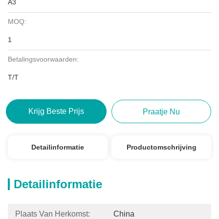
A3
MOQ:
1
Betalingsvoorwaarden:
T/T
Krijg Beste Prijs
Praatje Nu
Detailinformatie
Productomschrijving
Detailinformatie
Plaats Van Herkomst:
China