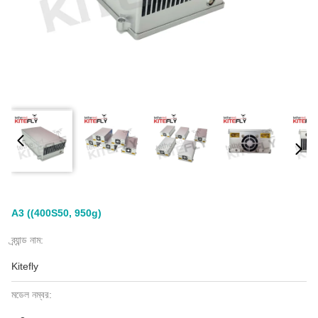
A3 ((400S50, 950g)
ব্র্যান্ড নাম:
Kitefly
মডেল নম্বর: