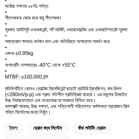
•
সর্বোচ্চ দক্ষতাঃ ৯৮% পর্যন্ত
•
শীতলকরণঃ জোর করে বায়ু শীতলকরণ
•
সুরক্ষাঃ আউটপুট ওভারকরেন্ট, শর্ট সার্কিট, ওভারভোল্টেজ এবং ওভারটেম্পারেট সুরক্ষা
•
সমান্তরাল ক্ষমতাঃ বর্তমান ভাগ এবং অতিরিক্ত অপারেশন সমর্থন করে
•
ওজনঃ ≤0.95kg
•
অপারেটিং তাপমাত্রাঃ -40°C থেকে +55°C
•
MTBF: ≥100,000 ঘন্টা
মডিউলটিতে কোনও ভোল্টেজ ট্রানজিয়েন্ট ছাড়াই ব্যাটারি ট্রানজিশন, কম রিপল
(<280mVp-p) এবং দ্রুত গতিশীল প্রতিক্রিয়া রয়েছে। এর মডুলার ডিজাইন
উচ্চ নির্ভরযোগ্যতা এবং সংহতকরণের সহজতা নিশ্চিত করে।
কমপ্যাক্ট আকার, উচ্চ দক্ষতা, এবং শক্তিশালী পরিবেশগত কর্মক্ষমতা প্রয়োজন শিল্প
শক্তি সিস্টেমের জন্য নিখুঁত।
ট্যাগ:
ড্রোন বদ্ধ সিস্টেম
বাঁধা লাইটিং ড্রোন