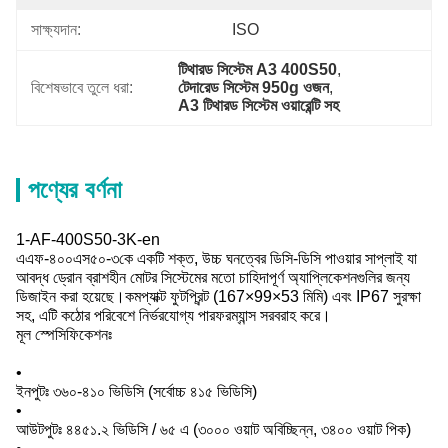
সাক্ষ্যদান:
ISO
টিথারড সিস্টেম A3 400S50
, 
বিশেষভাবে তুলে ধরা:
টেদারেড সিস্টেম 950g ওজন
, 
A3 টিথারড সিস্টেম ওয়ারেন্টি সহ
পণ্যের বর্ণনা
1-AF-400S50-3K-en
এএফ-৪০০এস৫০-৩কে একটি শক্ত, উচ্চ ঘনত্বের ডিসি-ডিসি পাওয়ার সাপ্লাই যা
আবদ্ধ ড্রোন ব্রাশহীন মোটর সিস্টেমের মতো চাহিদাপূর্ণ অ্যাপ্লিকেশনগুলির জন্য
ডিজাইন করা হয়েছে।কমপ্যাক্ট ফুটপ্রিন্ট (167×99×53 মিমি) এবং IP67 সুরক্ষা
সহ, এটি কঠোর পরিবেশে নির্ভরযোগ্য পারফরম্যান্স সরবরাহ করে।
মূল স্পেসিফিকেশনঃ
•
ইনপুটঃ ৩৬০-৪১০ ভিডিসি (সর্বোচ্চ ৪১৫ ভিডিসি)
•
আউটপুটঃ ৪৪৫১.২ ভিডিসি / ৬৫ এ (৩০০০ ওয়াট অবিচ্ছিন্ন, ৩৪০০ ওয়াট পিক)