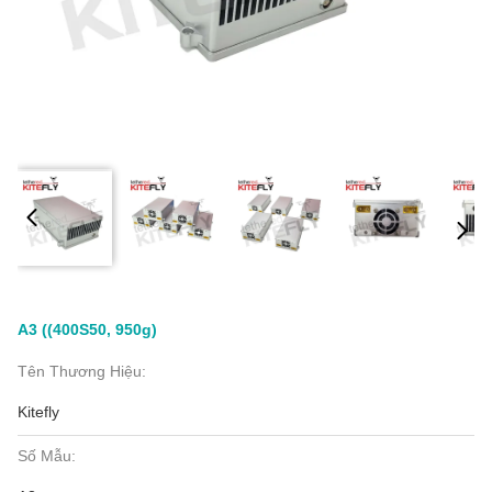
A3 ((400S50, 950g)
Tên Thương Hiệu:
Kitefly
Số Mẫu: