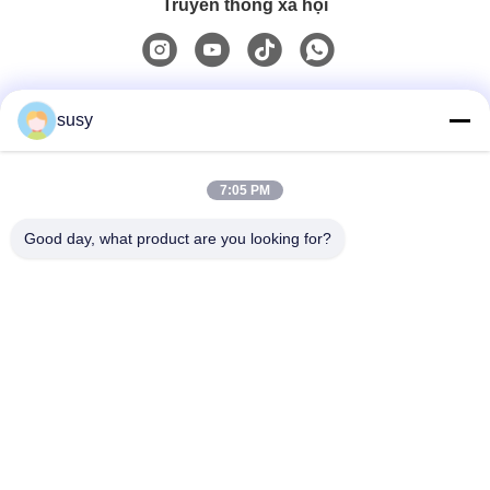
Truyền thông xã hội
Liên lạc nhanh
susy
Điện thoại
7:05 PM
0086-19952400441
Good day, what product are you looking for?
Email
susy@tetheredsystem.com
Địa chỉ
Phòng 1813, Khối C, Số 88 Đường Phố Pulin, Quận Phố
Khẩu, Thành phố Nam Kinh, Tỉnh Giang Tô, Trung
Quốc