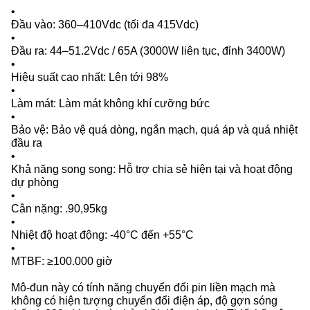
•
Đầu vào: 360–410Vdc (tối đa 415Vdc)
•
Đầu ra: 44–51.2Vdc / 65A (3000W liên tục, đỉnh 3400W)
•
Hiệu suất cao nhất: Lên tới 98%
•
Làm mát: Làm mát không khí cưỡng bức
•
Bảo vệ: Bảo vệ quá dòng, ngắn mạch, quá áp và quá nhiệt
đầu ra
•
Khả năng song song: Hỗ trợ chia sẻ hiện tại và hoạt động
dự phòng
•
Cân nặng: .90,95kg
•
Nhiệt độ hoạt động: -40°C đến +55°C
•
MTBF: ≥100.000 giờ
Mô-đun này có tính năng chuyển đổi pin liền mạch mà
không có hiện tượng chuyển đổi điện áp, độ gợn sóng