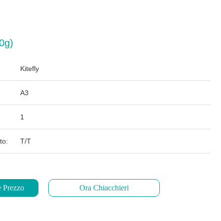
0g)
Kitefly
A3
1
to:
T/T
e Prezzo
Ora Chiacchieri