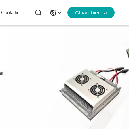
Chiacchierata
Contattici