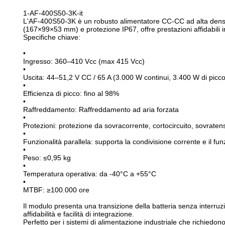
1-AF-400S50-3K-it
L'AF-400S50-3K è un robusto alimentatore CC-CC ad alta densit
(167×99×53 mm) e protezione IP67, offre prestazioni affidabili in 
Specifiche chiave:
•
Ingresso: 360–410 Vcc (max 415 Vcc)
•
Uscita: 44–51,2 V CC / 65 A (3.000 W continui, 3.400 W di picco
•
Efficienza di picco: fino al 98%
•
Raffreddamento: Raffreddamento ad aria forzata
•
Protezioni: protezione da sovracorrente, cortocircuito, sovrate
•
Funzionalità parallela: supporta la condivisione corrente e il f
•
Peso: ≤0,95 kg
•
Temperatura operativa: da -40°C a +55°C
•
MTBF: ≥100.000 ore
Il modulo presenta una transizione della batteria senza interruz
affidabilità e facilità di integrazione.
Perfetto per i sistemi di alimentazione industriale che richiedon