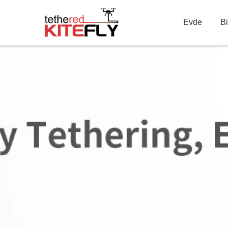
Evde
B