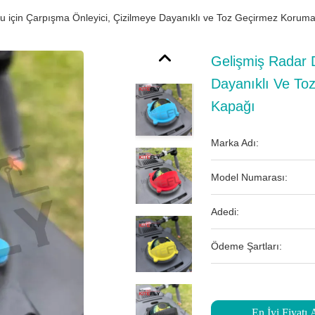
u için Çarpışma Önleyici, Çizilmeye Dayanıklı ve Toz Geçirmez Koru
Gelişmiş Radar D
Dayanıklı Ve T
Kapağı
Marka Adı:
Model Numarası:
Adedi:
Ödeme Şartları:
En İyi Fiyatı 