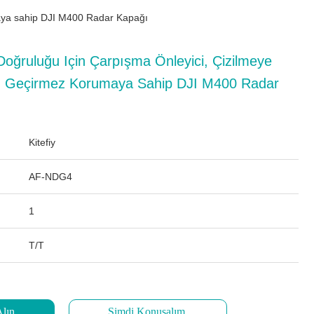
maya sahip DJI M400 Radar Kapağı
oğruluğu Için Çarpışma Önleyici, Çizilmeye
oz Geçirmez Korumaya Sahip DJI M400 Radar
Kitefiy
AF-NDG4
1
T/T
Alın
Şimdi Konuşalım.