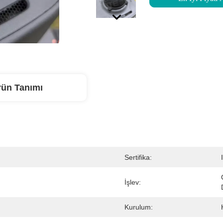
rün Tanımı
Sertifika:
İşlev:
Kurulum: