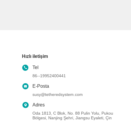
Hızlı iletişim
Tel
86--19952400441
E-Posta
susy@tetheredsystem.com
Adres
Oda 1813, C Blok, No. 88 Pulin Yolu, Pukou
Bölgesi, Nanjing Şehri, Jiangsu Eyaleti, Çin