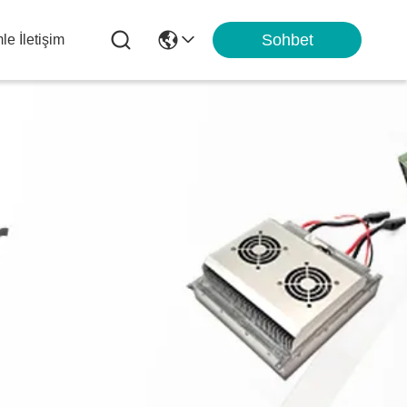
Sohbet
le İletişim