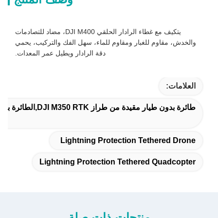
يتكيف مع غطاء الرادار الحلقي DJI M400، مضاد للتصادمات
والخدش، مقاوم للغبار ومقاوم للماء، سهل الفك والتركيب، يحمي
دقة الرادار ويطيل عمر المعدات.
العلامات:
طائرة بدون طيار مقيدة من طراز DJI M350 RTK,الطائرة بدون طيار محمية من البرق,الطائرة الرباعية المرتبطة بحماية البرق
Lightning Protection Tethered Drone
Lightning Protection Tethered Quadcopter
منتجات ذات صلة