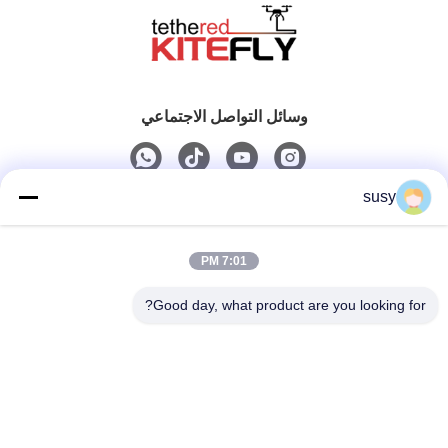
وسائل التواصل الاجتماعي
susy
اتصال سريع
7:01 PM
الهاتف
0086-19952400441
Good day, what product are you looking for?
البريد الإلكتروني
susy@tetheredsystem.com
العنوان