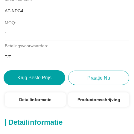
AF-NDG4
MOQ:
1
Betalingsvoorwaarden:
T/T
Krijg Beste Prijs
Praatje Nu
Detailinformatie
Productomschrijving
Detailinformatie