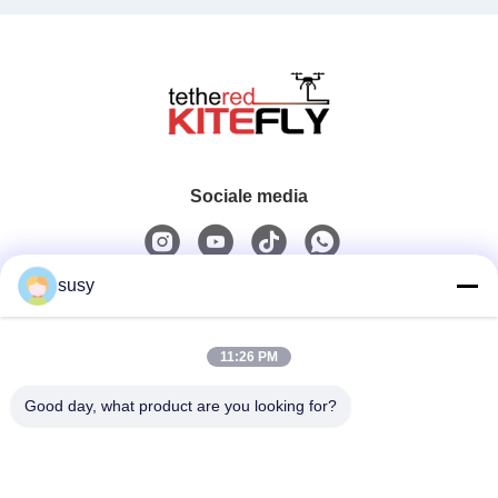
Sociale media
susy
Snel contact
11:26 PM
Tel.
0086-19952400441
Good day, what product are you looking for?
E-Mail