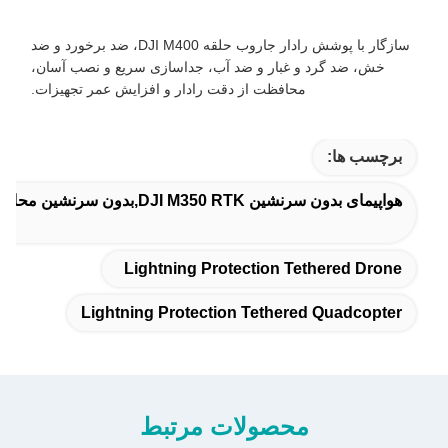
سازگار با پوشش رادار جاروب حلقه DJI M400، ضد برخورد و ضد
خش، ضد گرد و غبار و ضد آب، جداسازی سریع و نصب آسان،
محافظت از دقت رادار و افزایش عمر تجهیزات.
برچسب ها:
هواپیمای بدون سرنشین DJI M350 RTK,بدون سرنشین محافظ برق,چهارچرخه دار محافظت از رعد و برق
Lightning Protection Tethered Drone
Lightning Protection Tethered Quadcopter
محصولات مرتبط