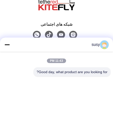
شبکه های اجتماعی
susy
تماس سریع
11:43 PM
تلفن
0086-19952400441
Good day, what product are you looking for?
ایمیل
susy@tetheredsystem.com
آدرس