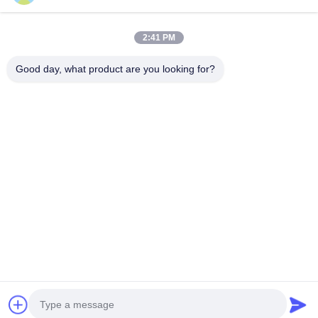
빠른 연락
2:41 PM
Tel
Good day, what product are you looking for?
0086-19952400441
이메일
susy@tetheredsystem.com
주소
방 1813, 블록 C, 88 푸린 로드, 푸쿠 구, 난징 시, Jiangsu
주, 중국
개인 정보 정책
|
사이트맵
중국 좋은 품질 테더링 시스템 공급업체. 저작권 © 2025-2026
Nanjing Airfly Electronic Technology Co., Ltd. . 판권 소유.