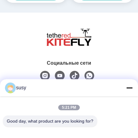
Социальные сети
susy
Быстрый контакт
5:21 PM
Телефон
0086-19952400441
Good day, what product are you looking for?