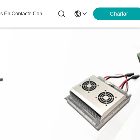
Charlar
os En Contacto Con