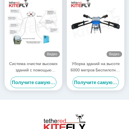
Видео
Видео
Система очистки высоких
Уборка зданий на высоте
зданий с помощью
6000 метров Беспилотные
беспилотных летательных
летательные аппараты
Получите самую лучшую цену
Получите самую лучшую цену
аппаратов
Мощная стирка
беспилотные летательные
аппараты SF-90X-150
Летучие мыши