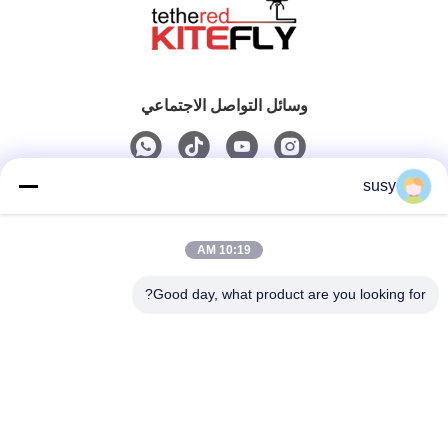
وسائل التواصل الاجتماعي
susy
اتصال سريع
10:19 AM
الهاتف
0086-19952400441
Good day, what product are you looking for?
البريد الإلكتروني
susy@tetheredsystem.com
العنوان