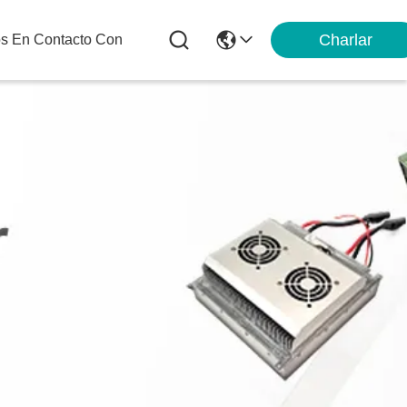
Charlar
os En Contacto Con