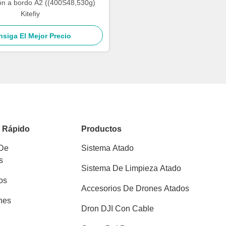
ón a bordo A2 ((400S48,530g)
Kitefiy
siga El Mejor Precio
o Rápido
Productos
 De
Sistema Atado
s
Sistema De Limpieza Atado
os
Accesorios De Drones Atados
nes
Dron DJI Con Cable