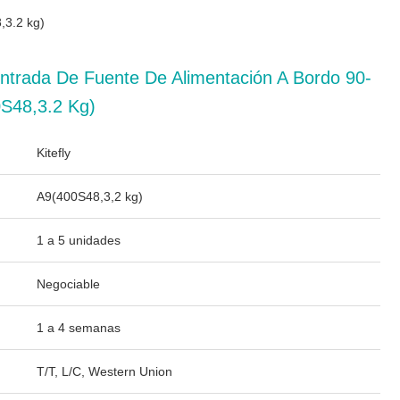
,3.2 kg)
ntrada De Fuente De Alimentación A Bordo 90-
S48,3.2 Kg)
Kitefly
A9(400S48,3,2 kg)
1 a 5 unidades
Negociable
1 a 4 semanas
T/T, L/C, Western Union