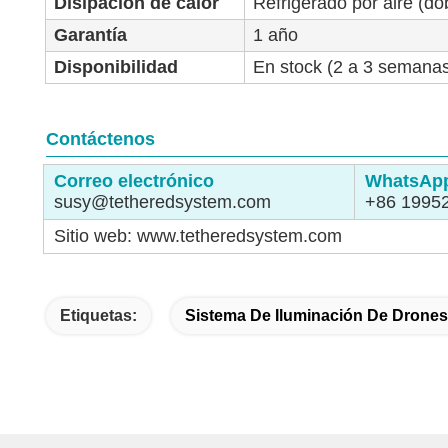
Disipación de calor
Refrigerado por aire (do
Garantía
1 año
Disponibilidad
En stock (2 a 3 semanas
Contáctenos
Correo electrónico
WhatsAp
susy@tetheredsystem.com
+86 1995
Sitio web: www.tetheredsystem.com
Etiquetas:
Sistema De Iluminación De Drones