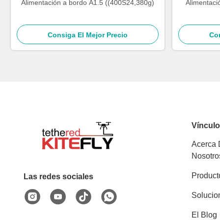
Alimentación a bordo A1.5 ((400S24,380g)
Alimentaci
Consiga El Mejor Precio
Con
Víncul
Acerca
Nosotro
Product
Las redes sociales
Solucio
El Blog