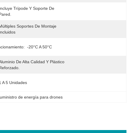
Incluye Trípode Y Soporte De 
Pared.
Múltiples Soportes De Montaje 
Incluidos
cionamiento:
-20°C A 50°C
Aluminio De Alta Calidad Y Plástico 
Reforzado.
1 A 5 Unidades
uministro de energía para drones