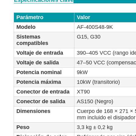
Especificaciones clave
Parámetro
Valor
Modelo
AF-400S48-9K
Sistemas
G15, G30
compatibles
Voltaje de entrada
390–405 VCC (rango ide
Voltaje de salida
47–50 VCC (compensaci
Potencia nominal
9kW
Potencia máxima
10kW (transitorio)
Conector de entrada
XT90
Conector de salida
AS150 (Negro)
Dimensiones
Cuerpo de 168 × 271 × 5
mm incluido el disipador
Peso
3,3 kg ± 0,2 kg