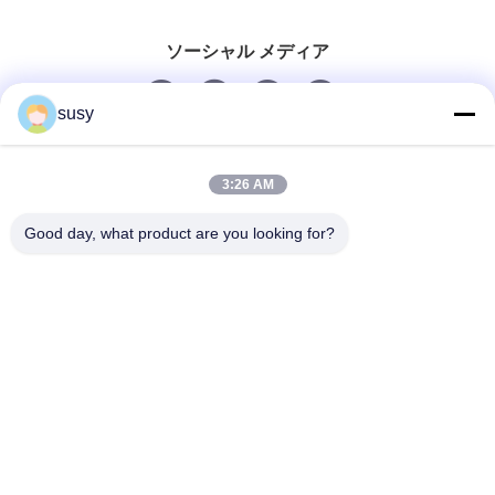
ソーシャル メディア
susy
迅速な連絡
3:26 AM
Tel
Good day, what product are you looking for?
0086-19952400441
電子メール
susy@tetheredsystem.com
住所
1813号室、C棟、浦路88番地、南京市浦口区、江蘇省、
中国