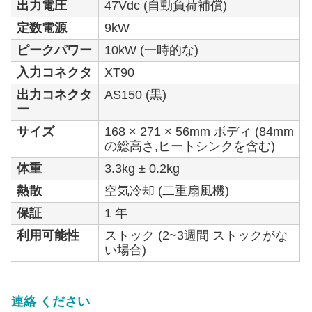
出力電圧
47Vdc (自動負荷補償)
定数電源
9kW
ピークパワー
10kW (一時的な)
入力コネクタ
XT90
出力コネクタ
AS150 (黒)
ー
サイズ
168 × 271 × 56mm ボディ (84mm
の総高さ,ヒートシンクを含む)
体重
3.3kg ± 0.2kg
熱散
空気冷却 (二重扇風機)
保証
1 年
利用可能性
ストック (2~3週間 ストックがな
い場合)
連絡 ください