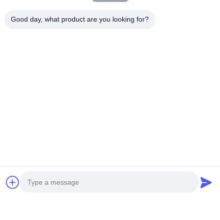
Good day, what product are you looking for?
ΜΙΝΙ ΜΗ επανδρωμένο
ΕΛΙΚΟΠΤΡΟΣ
ΕΛΙΚΟΠΤΕΡΟ ΝΕΑΣ ΓΕΝΙΑΣ
ΑΠΟΦΟΥΡΕΙΣΜΟΥ S260
H-15
Πάρτε την καλύτερη τιμή
Πάρτε την καλύτερη τιμή
Κοινωνικά Μέσα