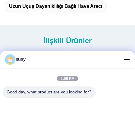
Uzun Uçuş Dayanıklılığı Bağlı Hava Aracı
İlişkili Ürünler
susy
5:09 PM
Good day, what product are you looking for?
Yeni Nesil MINI İnsansız
S260 ağır görevli insansız
Helikopter H-15
helikopter