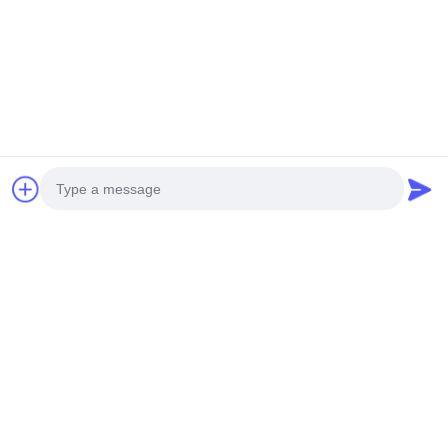
En İyi Fiyatı Alın
En İyi Fiyatı Alın
Sosyal Medya
Photo
Hızlı iletişim
Video Call
Audio Call
Tel
0086-19952400441