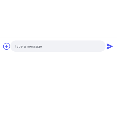
최고의 가격을 얻으십시오
최고의 가격을 얻으십시오
소셜 미디어
Photo
Video Call
빠른 연락
Audio Call
Tel
0086-19952400441