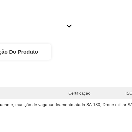
ção Do Produto
Certificação:
IS
gueante
, 
munição de vagabundeamento atada SA-180
, 
Drone militar 