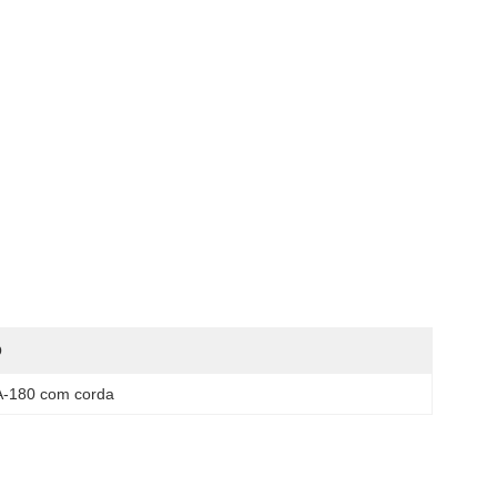
O
SA-180 com corda