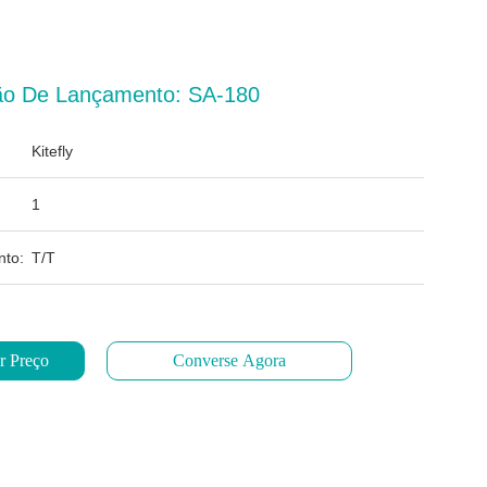
o De Lançamento: SA-180
Kitefly
1
to:
T/T
r Preço
Converse Agora