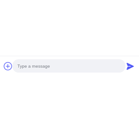
新世代ミニ無人ヘリコプター
重荷用無人ヘリコプター
H-15
S260
お問い合わせ
お問い合わせ
ソーシャル メディア
Photo
Video Call
迅速な連絡
Audio Call