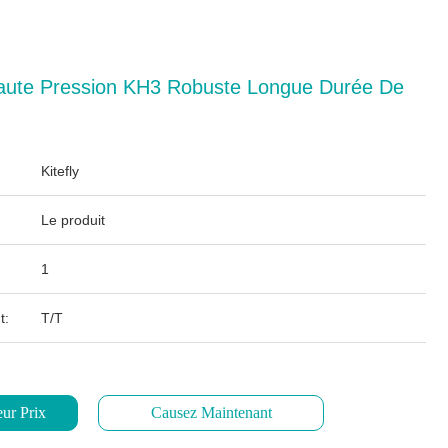
ute Pression KH3 Robuste Longue Durée De
Kitefly
Le produit
1
t:
T/T
ur Prix
Causez Maintenant