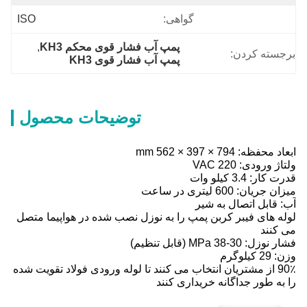
گواهی:
ISO
پمپ آب فشار قوی محکم KH3
, 
برجسته کردن:
پمپ آب فشار قوی KH3
توضیحات محصول
ابعاد محفظه: 794 × 397 × 562 mm
ولتاژ ورودی: 220 VAC
قدرت کار: 3.4 کیلو وات
میزان جریان: 600 لیتری در ساعت
آب: قابل اتصال به شیر
لوله های فیبر کربن پمپ را به نوزل نصب شده در هواپیما متصل
می کنند
فشار نوزل: 30-38 MPa (قابل تنظیم)
وزن: 29 کیلوگرم
90٪ از مشتریان انتخاب می کنند تا لوله ورودی فولاد تقویت شده
را به طور جداگانه خریداری کنند