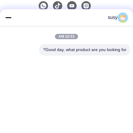
susy
تماس سریع
10:53 AM
تلفن
0086-19952400441
Good day, what product are you looking for?
ایمیل
susy@tetheredsystem.com
آدرس
اتاق 1813، بلوک C، شماره 88 جاده پولین، منطقه پوکو، شهر
نانجینگ، استان جیانگسو، چین
سیاست حفظ حریم خصوصی
|
نقشه سایت