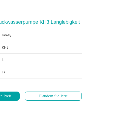
uckwasserpumpe KH3 Langlebigkeit
Kitefly
KH3
1
T/T
n Preis
Plaudern Sie Jetzt