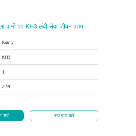
ला पानी पंप KH3 लंबी सेवा जीवन पतंग
Kitefly
KH3
1
टी/टी
 पाएं
अब बात करें