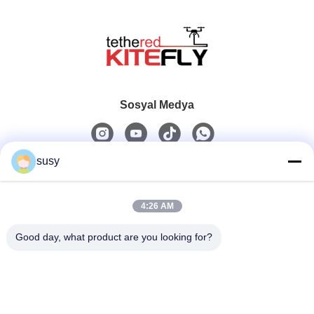
Sosyal Medya
susy
Hızlı iletişim
4:26 AM
Tel
0086-19952400441
Good day, what product are you looking for?
E-Posta
susy@tetheredsystem.com