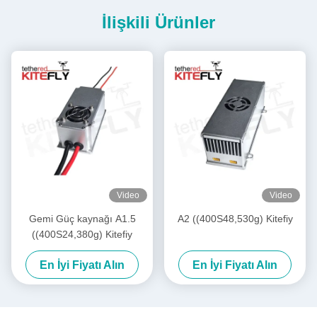
İlişkili Ürünler
Video
Video
Gemi Güç kaynağı A1.5
A2 ((400S48,530g) Kitefiy
((400S24,380g) Kitefiy
En İyi Fiyatı Alın
En İyi Fiyatı Alın