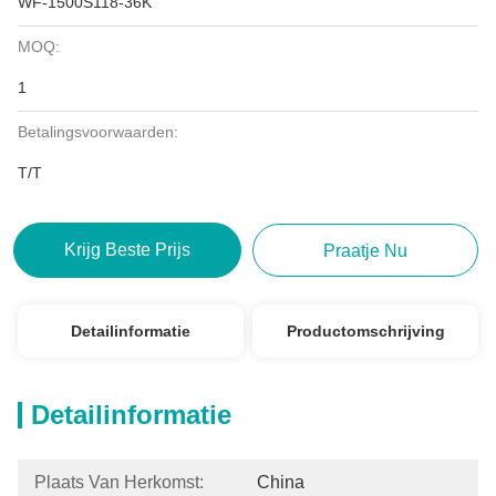
WF-1500S118-36K
MOQ:
1
Betalingsvoorwaarden:
T/T
Krijg Beste Prijs
Praatje Nu
Detailinformatie
Productomschrijving
Detailinformatie
Plaats Van Herkomst:
China