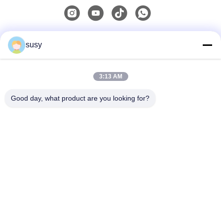
Contacto rápido
susy
Teléfono
3:13 AM
0086-19952400441
Good day, what product are you looking for?
Email
susy@tetheredsystem.com
Dirección
Habitación 1813, Bloque C, No. 88 de la carretera Pulin,
Distrito de Pukou, Ciudad de Nanjing, Provincia de
Jiangsu, China