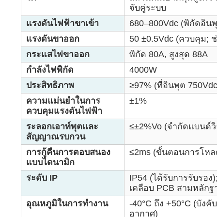
จับคู่ระบบ
แรงดันไฟฟ้าขาเข้า
680–800Vdc (พิกัดอินพ
แรงดันขาออก
50 ±0.5Vdc (ควบคุม; ช
กระแสไฟขาออก
พิกัด 80A, สูงสุด 88A
กำลังไฟพิกัด
4000W
ประสิทธิภาพ
≥97% (ที่อินพุต 750Vdc
ความแม่นยำในการ
±1%
ควบคุมแรงดันไฟฟ้า
ระลอกเอาท์พุตและ
≤±2%Vo (จำกัดแบนด์ว
สัญญาณรบกวน
การกู้คืนการตอบสนอง
≤2ms (ขั้นตอนการโห
แบบไดนามิก
ระดับ IP
IP54 (ได้รับการรับรอง);
เคลือบ PCB สามหลักฐ
อุณหภูมิในการทำงาน
-40°C ถึง +50°C (บังค
อากาศ)