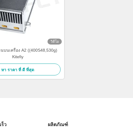
วิดีโอ
านบนเครื่อง A2 ((400S48,530g)
Kitefiy
หา ราคา ที่ ดี ที่สุด
เร็ว
ผลิตภัณฑ์