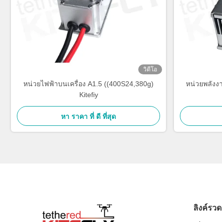
วิดีโอ
หน่วยไฟฟ้าบนเครื่อง A1.5 ((400S24,380g)
หน่วยพลังง
Kitefiy
หา ราคา ที่ ดี ที่สุด
ลิงค์รวด