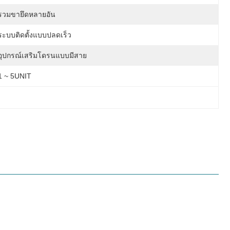
รวมขายึดหลายอัน
ระบบติดตั้งแบบปลดเร็ว
อุปกรณ์เสริมโดรนแบบมีสาย
1 ~ 5UNIT